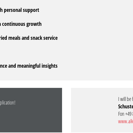
h personal support
h continuous growth
aried meals and snack service
nce and meaningful insights
I will b
plication!
Schuste
Fon +49 
www.alk