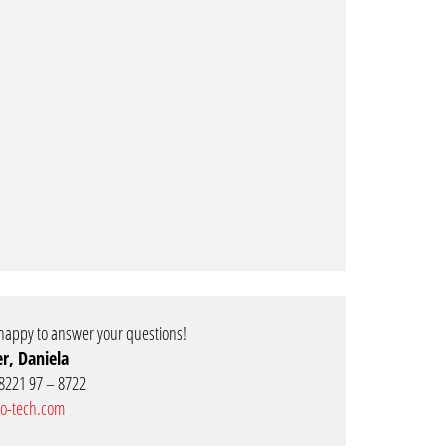
e happy to answer your questions!
r, Daniela
8221 97 – 8722
o-tech.com